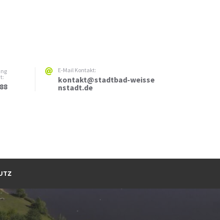
E-Mail Kontakt:
ung
t:
kontakt@stadtbad-weisse
288
nstadt.de
UTZ