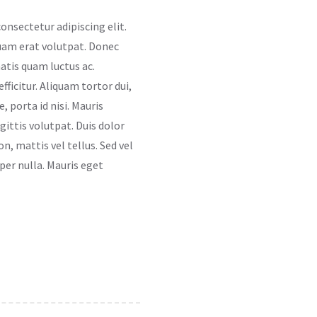
onsectetur adipiscing elit.
quam erat volutpat. Donec
atis quam luctus ac.
ficitur. Aliquam tortor dui,
, porta id nisi. Mauris
ittis volutpat. Duis dolor
on, mattis vel tellus. Sed vel
per nulla. Mauris eget