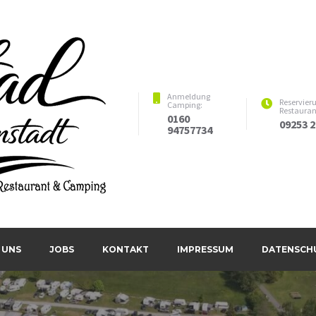
Anmeldung
Reservier
Camping:
Restauran
0160
09253 
94757734
estaurant & Camping
 UNS
JOBS
KONTAKT
IMPRESSUM
DATENSCH