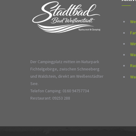
We
Fam
Wi
Wa
Der Campingplatz mitten im Naturpark
Ra
Fichtelgebirge, zwischen Schneeberg
und Waldstein, direkt am Weißenstädter
Wa
See.
Telefon Camping: 0160 94757734
Restaurant: 09253 288