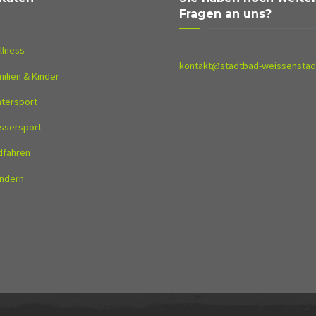
Fragen an uns?
llness
kontakt@stadtbad-weissenstad
ilien & Kinder
ntersport
ssersport
dfahren
ndern