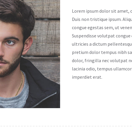
Lorem ipsum dolor sit amet, c
Duis non tristique ipsum. Ali
congue egestas sem, ut venen
Suspendisse volutpat congue ef
ultricies a dictum pellentesque
pretium dolor tempus nibh sag
dolor, fringilla nec volutpat n
lacinia odio, tempus ullamcor
imperdiet erat.