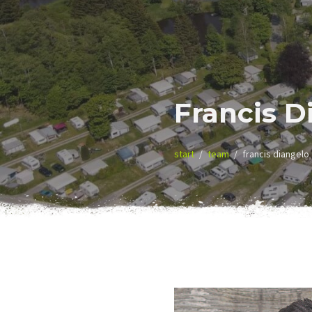
Francis D
start
team
francis diangelo