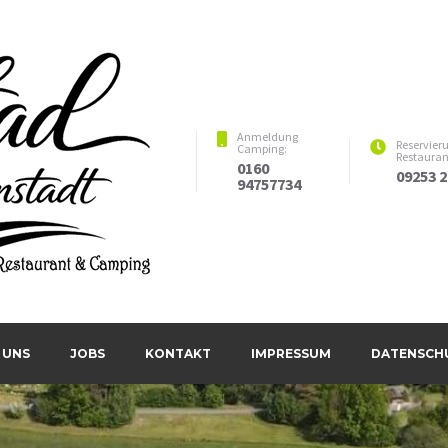
Anmeldung
Reservier
Camping:
Restauran
0160
09253 
94757734
estaurant & Camping
 UNS
JOBS
KONTAKT
IMPRESSUM
DATENSCH