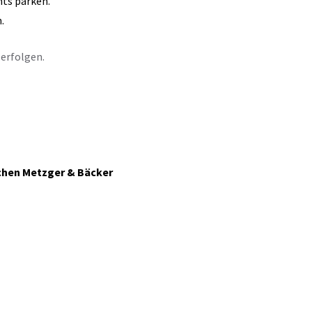
nts parken.
.
erfolgen.
ichen Metzger & Bäcker