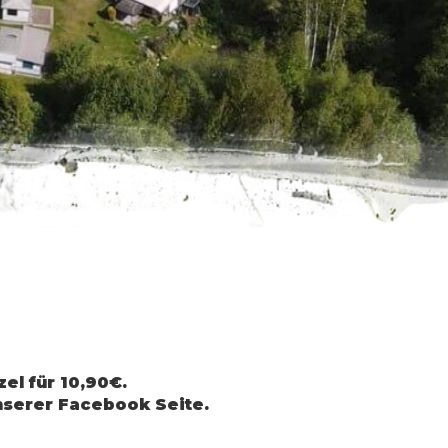
tet.
del.
an schönen
latz.
el für 10,90€.
serer Facebook Seite.