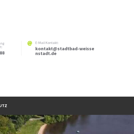
E-Mail Kontakt:
ung
t:
kontakt@stadtbad-weisse
288
nstadt.de
UTZ