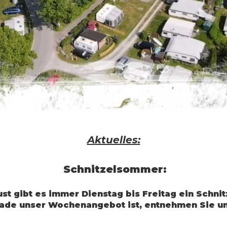
 Entsorgung der Wohnmobile ist gewährleis
hselnde Bratengerichte mit fränkischen Knö
Sie gerne unser Stadtbad Restaurant, oder 
n unseren Imbiss, das “Sternla” am Campingp
A
ktuelles:
Schnitzelsommer:
st gibt es immer Dienstag bis Freitag ein Schnitz
rade unser Wochenangebot ist, entnehmen Sie un