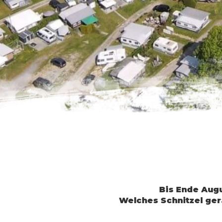
und
wec
Besuchen 
Tage
Bis Ende Augu
Welches Schnitzel ge